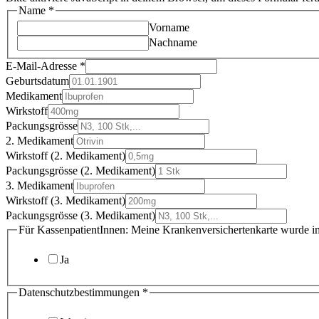
Name
*
Vorname
Nachname
E-Mail-Adresse
*
Geburtsdatum
Medikament
Wirkstoff
Datenschutzbestimmungen
Packungsgrösse
3.
2. Medikament
bereits
Wirkstoff (2. Medikament)
Packungsgrösse (2. Medikament)
3. Medikament
Wirkstoff (3. Medikament)
Packungsgrösse (3. Medikament)
Für KassenpatientInnen: Meine Krankenversichertenkarte wurde im 
Ja
Datenschutzbestimmungen
*